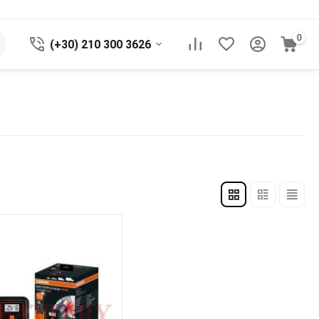
0
(+30) 210 300 3626