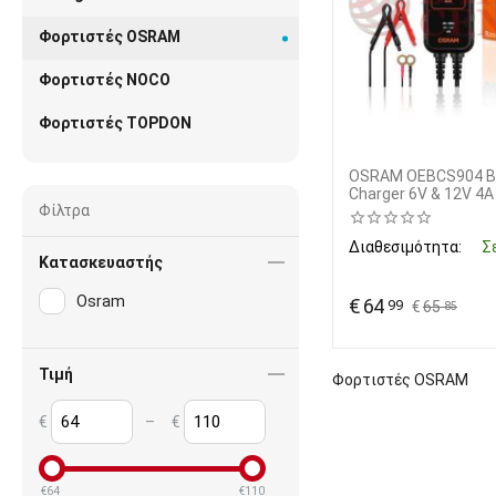
Φορτιστές OSRAM
Φορτιστές NOCO
Φορτιστές TOPDON
OSRAM OEBCS904 B
Charger 6V & 12V 4A
Φίλτρα
Διαθεσιμότητα:
Σ
Κατασκευαστής
Osram
€
64
99
€
65
85
Τιμή
Φορτιστές OSRAM
€
–
€
€
64
€
110