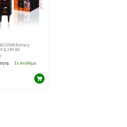
BCS908 Battery
2V & 24V 8A
τητα:
Σε Απόθεμα