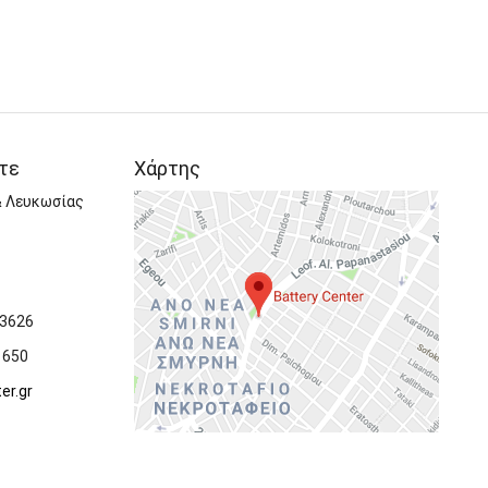
τε
Χάρτης
& Λευκωσίας
 3626
 650
er.gr