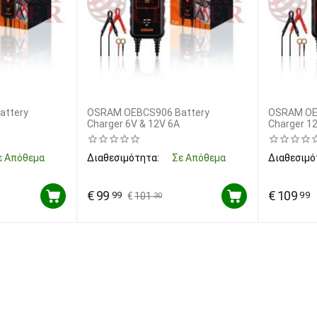
attery
OSRAM OEBCS906 Battery
OSRAM OE
Charger 6V & 12V 6A
Charger 1
ε Απόθεμα
Διαθεσιμότητα:
Σε Απόθεμα
Διαθεσιμό
€
99
€
109
99
99
€
101
30