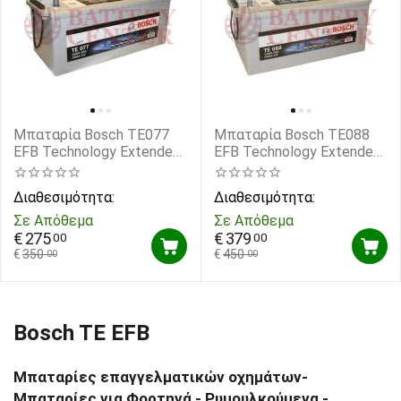
Μπαταρία Bosch TE077
Μπαταρία Bosch TE088
EFB Technology Extended
EFB Technology Extended
Cycle Life 12V Capacity
Cycle Life 12V Capacity
20hr 190 (Ah):EN (Amps):
20hr 240 (Ah):EN (Amps):
Διαθεσιμότητα:
Διαθεσιμότητα:
1050EN Εκκίνησης
1200EN Εκκίνησης
Σε Απόθεμα
Σε Απόθεμα
€
275
€
379
00
00
€
350
€
450
00
00
Bosch TE EFB
Μπαταρίες επαγγελματικών οχημάτων-
Μπαταρίες για Φορτηγά - Ρυμουλκούμενα -