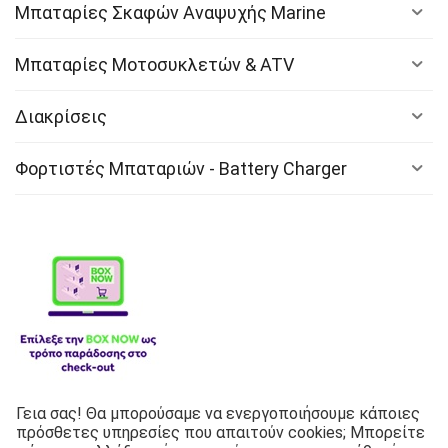
Cat, BRP, Waverunner, Polaris, Vespa, and more.
Μπαταρίες Σκαφών Αναψυχής Marine
Μπαταρίες Μοτοσυκλετών & ATV
Διακρίσεις
Φορτιστές Μπαταριών - Battery Charger
Γεια σας! Θα μπορούσαμε να ενεργοποιήσουμε κάποιες
Λιπαντικά
πρόσθετες υπηρεσίες που απαιτούν cookies; Μπορείτε