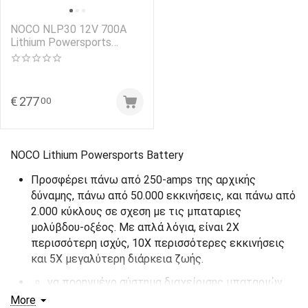
NOCO NLP30 12V 700A
Lithium Powersports
Battery
€
277
00
NOCO Lithium Powersports Battery
Προσφέρει πάνω από 250-amps της αρχικής
δύναμης, πάνω από 50.000 εκκινήσεις, και πάνω από
2.000 κύκλους σε σχεση με τις μπαταριες
μολύβδου-οξέος. Με απλά λόγια, είναι 2X
περισσότερη ισχύς, 10X περισσότερες εκκινήσεις
και 5X μεγαλύτερη διάρκεια ζωής.
να προηγμένο σύστημα διαχείρισης μπαταριών
που παρέχει μέγιστη προστασία ασφαλείας με
More