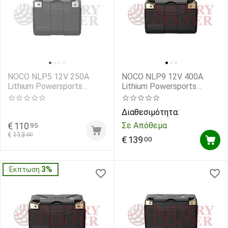
NOCO NLP5 12V 250A
NOCO NLP9 12V 400A
Lithium Powersports
Lithium Powersports
Battery
Battery
Διαθεσιμότητα:
Σε Απόθεμα
€
110
95
€
113
00
€
139
00
3%
Έκπτωση