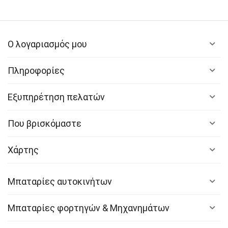
αμφίδρομη ενεργή εξισορρόπηση κυττάρων για
μακροχρόνια αξιοπιστία. Επιπλέον, δεν
απαιτείται επαναφορά BMS.
Απελευθερώστε τη δύναμη του λιθίου και
Ο λογαριασμός μου
επαναφορτίστε γρήγορα μέσα σε λίγα λεπτά.
Χρησιμοποιώντας την πιο προηγμένη τεχνολογία
Πληροφορίες
ταχείας φόρτισης, παρέχει αρκετή ισχύ
εκκίνησης με μόλις 5 λεπτά φόρτισης.
Εξυπηρέτηση πελατών
Μια διαμόρφωση πολλαπλών τερματικών που
επιτρέπει τις εγκαταστάσεις εμπρός, πλάγια,
Που βρισκόμαστε
επάνω και γυναικεία. Επιπλέον, οι αρθρωτοί
δίσκοι ταιριάζουν σε διάφορα μεγέθη ομάδων και
ένα αφαιρούμενο μπλοκ τοποθέτησης για να
Χάρτης
φιλοξενήσουν εφαρμογές μπαταρίας παλαιού
τύπου.
Μπαταρίες αυτοκινήτων
Συμβατό σύστημα με τις περισσότερες μάρκες,
συμπεριλαμβανομένων των
Aprilla, BMW, Buell,
Μπαταρίες φορτηγών & Μηχανημάτων
Ducati, Harley-Davidson, Indian, Triumph, KTM, Argo,
Can-Am, Honda, Husqvarna, Kawaski, Suzuki, Arctic