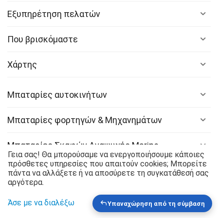
Εξυπηρέτηση πελατών
Που βρισκόμαστε
Χάρτης
Μπαταρίες αυτοκινήτων
Μπαταρίες φορτηγών & Μηχανημάτων
Μπαταρίες Σκαφών Αναψυχής Marine
Γεια σας! Θα μπορούσαμε να ενεργοποιήσουμε κάποιες
πρόσθετες υπηρεσίες που απαιτούν cookies; Μπορείτε
Μπαταρίες Μοτοσυκλετών & ATV
πάντα να αλλάξετε ή να αποσύρετε τη συγκατάθεσή σας
αργότερα.
Διακρίσεις
Άσε με να διαλέξω
είναι εντάξει
Υπαναχώρηση από τη σύμβαση