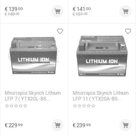
€
139
€
141
00
00
€
149
€
151
00
00
Μπαταρία Skyrich Lithium
Μπαταρία Skyrich Lithium
LFP 7 ( YTX20L-BS
LFP 11 ( YTX20A-BS
YTX20-BS YTX18-BS
YTX16-BS YB16B-A/A1 )
YTX24HL-BS ) 12V
12V 300CCA
360CCA
€
229
€
239
99
99