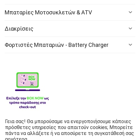
Μπαταρίες Μοτοσυκλετών & ATV
Διακρίσεις
Φορτιστές Μπαταριών - Battery Charger
Γεια σας! Θα μπορούσαμε να ενεργοποιήσουμε κάποιες
Λιπαντικά
πρόσθετες υπηρεσίες που απαιτούν cookies; Μπορείτε
πάντα να αλλάξετε ή να αποσύρετε τη συγκατάθεσή σας
Copyright © 2026 G.P Battery Center Corporation Inc. Με
αργότερα.