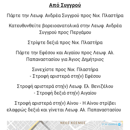
Από Συγγρού
Πάρτε την
Λεωφ. Ανδρέα Συγγρού
προς
Νικ. Πλαστήρα
Κατευθυνθείτε
βορειοανατολικά
στην
Λεωφ. Ανδρέα
Συγγρού
προς
Περγάμου
Στρίψτε
δεξιά
προς
Νικ. Πλαστήρα
Πάρτε την
Εφέσου
και
Αιγαίου
προς
Λεωφ. Αλ.
Παπαναστασίου
για
Άγιος Δημήτριος
Συνεχίστε προς
Νικ. Πλαστήρα
-
Στροφή
αριστερά
στη(ν)
Εφέσου
Στροφή
αριστερά
στη(ν)
Λεωφ. Ελ. Βενιζέλου
-
Στροφή
δεξιά
στη(ν)
Αιγαίου
Στροφή
αριστερά
στη(ν)
Αίνου -
Η
Αίνου
στρίβει
ελαφρώς
δεξιά
και γίνεται
Λεωφ. Αλ. Παπαναστασίου