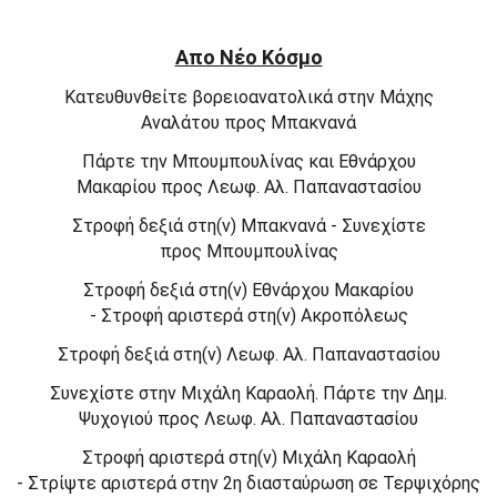
Απο Νέο Κόσμο
Κατευθυνθείτε
βορειοανατολικά
στην
Μάχης
Αναλάτου
προς
Μπακνανά
Πάρτε την
Μπουμπουλίνας
και
Εθνάρχου
Μακαρίου
προς
Λεωφ. Αλ. Παπαναστασίου
Στροφή
δεξιά
στη(ν)
Μπακνανά -
Συνεχίστε
προς
Μπουμπουλίνας
Στροφή
δεξιά
στη(ν)
Εθνάρχου Μακαρίου
-
Στροφή
αριστερά
στη(ν)
Ακροπόλεως
Στροφή
δεξιά
στη(ν)
Λεωφ. Αλ. Παπαναστασίου
Συνεχίστε στην
Μιχάλη Καραολή
. Πάρτε την
Δημ.
Ψυχογιού
προς
Λεωφ. Αλ. Παπαναστασίου
Στροφή
αριστερά
στη(ν)
Μιχάλη Καραολή
-
Στρίψτε
αριστερά
στην 2η διασταύρωση σε
Τερψιχόρης