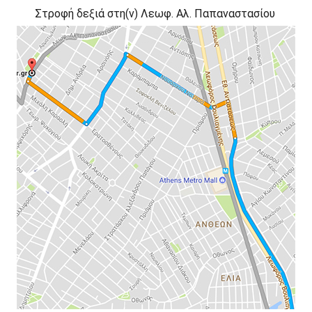
Στροφή
δεξιά
στη(ν)
Λεωφ. Αλ. Παπαναστασίου