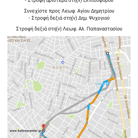
-
Στροφή
αριστερά
στη(ν)
Ελπιδοφόρου
Συνεχίστε προς
Λεωφ. Αγίου Δημητρίου
-
Στροφή
δεξιά
στη(ν)
Δημ. Ψυχογιού
Στροφή
δεξιά
στη(ν)
Λεωφ. Αλ. Παπαναστασίου