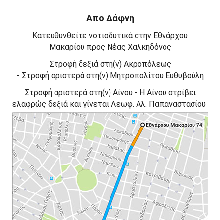
Απο Δάφνη
Κατευθυνθείτε
νοτιοδυτικά
στην
Εθνάρχου
Μακαρίου
προς
Νέας Χαλκηδόνος
Στροφή
δεξιά
στη(ν)
Ακροπόλεως
-
Στροφή
αριστερά
στη(ν)
Μητροπολίτου Ευθυβούλη
Στροφή
αριστερά
στη(ν)
Αίνου -
Η
Αίνου
στρίβει
ελαφρώς
δεξιά
και γίνεται
Λεωφ. Αλ. Παπαναστασίου