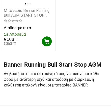
Μπαταρία Banner Running
Bull AGM START STOP
60501 12V Capacity 20hr
105(Ah) EN (Amps) 950EN
Διαθεσιμότητα:
Εκκίνησης
Σε Απόθεμα
€
308
00
€
353
17
Banner Running Bull Start Stop AGM
Αν βασίζεστε στο αυτοκίνητό σας να εκκινήσει κάθε
φορά με ανώτερη ισχύ και απόδοση με διάρκεια, η
καλύτερη επιλογή είναι οι μπαταρίες BANNER.