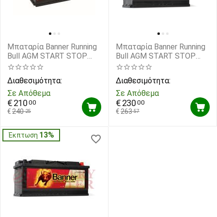
Μπαταρία Banner Running
Μπαταρία Banner Running
Bull AGM START STOP
Bull AGM START STOP
57001 12V Capacity 20hr
58001 12V Capacity 20hr
70(Ah) EN (Amps) 760 EN
80(Ah) EN (Amps) 800EN
Διαθεσιμότητα:
Διαθεσιμότητα:
Εκκίνησης
Εκκίνησης
Σε Απόθεμα
Σε Απόθεμα
€
210
€
230
00
00
€
240
€
263
25
57
13%
Έκπτωση