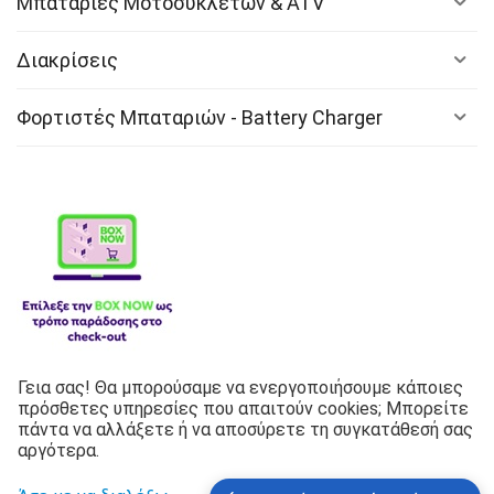
Μπαταρίες Μοτοσυκλετών & ATV
Διακρίσεις
Φορτιστές Μπαταριών - Battery Charger
Γεια σας! Θα μπορούσαμε να ενεργοποιήσουμε κάποιες
Λιπαντικά
πρόσθετες υπηρεσίες που απαιτούν cookies; Μπορείτε
πάντα να αλλάξετε ή να αποσύρετε τη συγκατάθεσή σας
Copyright © 2026 G.P Battery Center Corporation Inc. Με
αργότερα.
την επιφύλαξη παντός δικαιώματος.