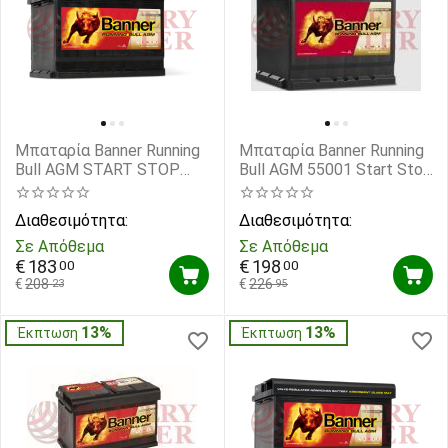
Μπαταρία Banner Running
Μπαταρία Banner Running
Bull AGM START STOP
Bull AGM 55001 Start Stop
56001 12V Capacity 20hr
12V Capacity 20hr 50(Ah)
60(Ah) EN (Amps) 640EN
EN (Amps) 540EN A
Διαθεσιμότητα:
Διαθεσιμότητα:
Εκκίνησης
Εκκίνησης
Σε Απόθεμα
Σε Απόθεμα
€
183
€
198
00
00
€
208
€
226
23
95
13%
13%
Έκπτωση
Έκπτωση