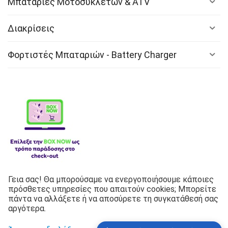
Μπαταρίες Μοτοσυκλετών & ATV
Διακρίσεις
Φορτιστές Μπαταριών - Battery Charger
Γεια σας! Θα μπορούσαμε να ενεργοποιήσουμε κάποιες
Λιπαντικά
πρόσθετες υπηρεσίες που απαιτούν cookies; Μπορείτε
πάντα να αλλάξετε ή να αποσύρετε τη συγκατάθεσή σας
Copyright © 2026 G.P Battery Center Corporation Inc. Με
αργότερα.
την επιφύλαξη παντός δικαιώματος.