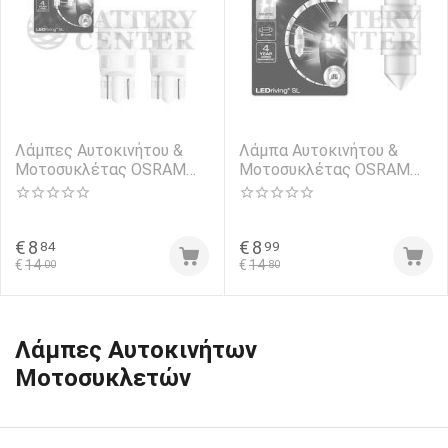
Λάμπες Αυτοκινήτου &
Λάμπα Αυτοκινήτου &
Μοτοσυκλέτας OSRAM
Μοτοσυκλέτας OSRAM
2825DWP-02B LEDriving
6438DWP-01B LEDriving
SL W5W LED 6000K Ψυχρό
SL W5W LED 6000K Ψυχρό
Λευκό 12V 1W 2τμχ
Λευκό 12V 1W 1τμχ
€
8
€
8
84
99
€
14
€
14
00
80
Λάμπες Αυτοκινήτων
Μοτοσυκλετών